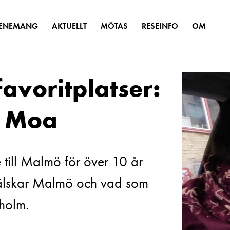
VENEMANG
AKTUELLT
MÖTAS
RESEINFO
OM
avoritplatser:
& Moa
e till Malmö för över 10 år
 älskar Malmö och vad som
holm.